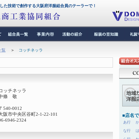
した技術で創作する大阪府洋服組合員のテーラーで！
一覧
＞
コッチネッラ
コッチネッラ
中條 敬
〒540-0012
大阪市中央区谷町2-1-22-101
■店名
06-6946-2324
あ行
な行