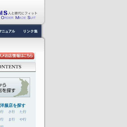
で洋服店を探す
か行
さ行
た行
は行
ま行
や行