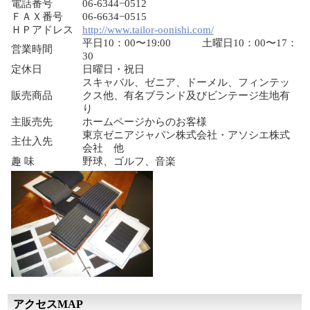
電話番号
06-6344−0512
ＦＡＸ番号
06-6634−0515
ＨＰアドレス
http://www.tailor-oonishi.com/
平日10：00〜19:00 土曜日10：00〜17：
営業時間
30
定休日
日曜日・祝日
スキャバル、ゼニア、ドーメル、フィンテッ
販売商品
クス他、有名ブランド及びビンテージ生地有
り
主販売先
ホームページからのお客様
東京ゼニアジャパン株式会社・アソシエ株式
主仕入先
会社 他
趣 味
野球、ゴルフ、音楽
アクセスMAP