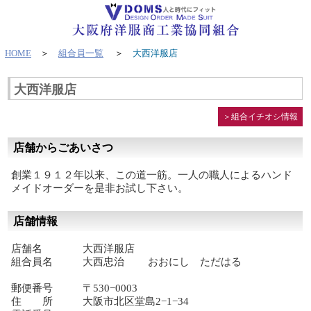
HOME
＞
組合員一覧
＞
大西洋服店
大西洋服店
＞組合イチオシ情報
店舗からごあいさつ
創業１９１２年以来、この道一筋。一人の職人によるハンド
メイドオーダーを是非お試し下さい。
店舗情報
店舗名
大西洋服店
組合員名
大西忠治 おおにし ただはる
郵便番号
〒530−0003
住 所
大阪市北区堂島2−1−34